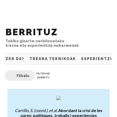
Eukira zuzenean jun
a garbitu
BERRITUZ
Tokiko gizarte-zerbitzuetako
tresna eta esperientzia nabarmenak
ZER DA?
TRESNA TEKNIKOAK
ESPERIENTZIA
Liburutegia
FILTROAK
Filtratu
GARBITU
Abordant la crisi de les cures: p
Carrillo, S. (coord.), et al.
Abordant la crisi de les
cures: polítiques, treballs i experiències