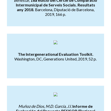
Benestar,
18a edició del Cercle de Comparació
Intermunicipal de Serveis Socials. Resultats
any 2018.
Barcelona, Diputació de Barcelona,
2019, 166 p.
Pautas para evaluar programas 
The Intergenerational Evaluation Toolkit.
Washington, DC, Generations United, 2019, 52 p.
Informe de Evaluación del Proy
Muñoz de Dios, M.D. García, J.I.
Informe de
Evaluación del Proyecto RESISOR (Regional