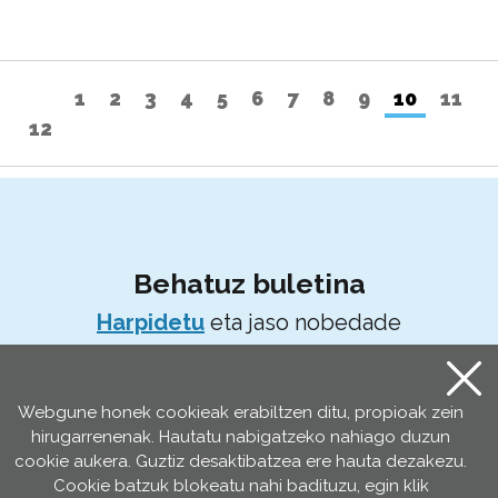
Aurrekoa
1
2
3
4
5
6
7
8
9
10
11
12
Hurrengoa
Harpidetu zaitez buleti
Behatuz buletina
Harpidetu
eta jaso nobedade
guztiak zure postan
Webgune honek cookieak erabiltzen ditu, propioak zein
hirugarrenenak. Hautatu nabigatzeko nahiago duzun
cookie aukera. Guztiz desaktibatzea ere hauta dezakezu.
Cookie batzuk blokeatu nahi badituzu, egin klik