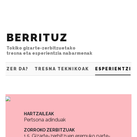
Eukira zuzenean jun
BERRITUZ
Tokiko gizarte-zerbitzuetako
tresna eta esperientzia nabarmenak
ZER DA?
TRESNA TEKNIKOAK
ESPERIENTZIA
HARTZAILEAK
Pertsona adinduak
ZORROKO ZERBITZUAK
1.5. Gizarte-zerbitzuen eremuko parte-