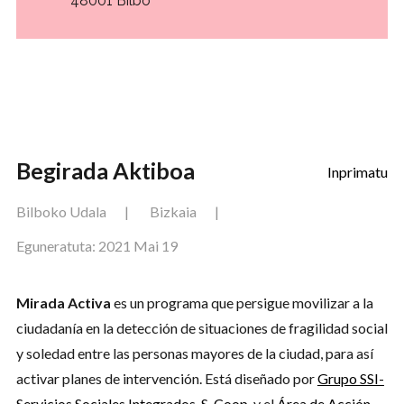
48001 Bilbo
Esperientziak
Begirada Aktiboa
Inprimatu
Bilboko Udala
Bizkaia
Sortuta: 2019 Mar 28
Eguneratuta: 2021 Mai 19
Mirada Activa
es un programa que persigue movilizar a la
ciudadanía en la detección de situaciones de fragilidad social
y soledad entre las personas mayores de la ciudad, para así
activar planes de intervención. Está diseñado por
Grupo SSI-
Servicios Sociales Integrados, S. Coop.
y el
Área de Acción