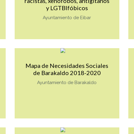
racistas, xenófobos, antigitanos
y LGTBIfóbicos
Ayuntamiento de Eibar
Tnot_es_VALUE
Mas info sobre TAG_Tnot_es_V
Mapa de Necesidades Sociales
de Barakaldo 2018-2020
Ayuntamiento de Barakaldo
Tnot_es_VALUE
Mas info sobre TAG_Tnot_es_V