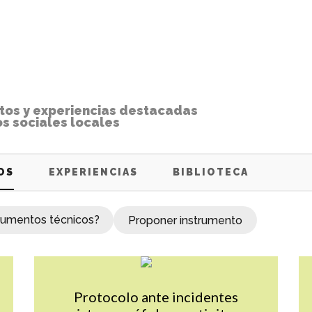
tos y experiencias destacadas
os sociales locales
OS
EXPERIENCIAS
BIBLIOTECA
trumentos técnicos?
Proponer instrumento
Tnot_es_VALUE
Mas info sobre TAG_Tnot_es_V
Protocolo ante incidentes