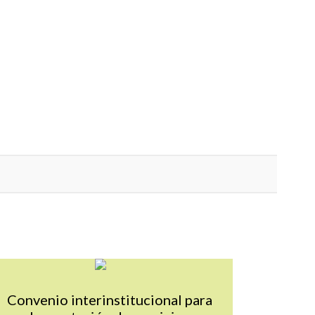
ALUE
Mas info sobre TAG_Tnot_es_VALUE
Convenio interinstitucional para